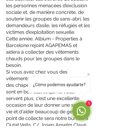
les personnes menacées d’exclusion
sociale et, de manière concrète, de
soutenir les groupes de sans-abri, les
demandeurs d’asile, les réfugiés et les
victimes d’exploitation sexuelle.
Cette année, Albium - Properties à
Barcelone rejoint AGAPEMAS et
aidera à collecter des vêtements
chauds pour les groupes dans le
besoin.
Si vous avez chez vous des
vêtements chauds, des couvertures,
des chapeaux ou des écharpes qui
¿Cómo podemos ayudarte?
sont en bon état et qui ne vous
servent plus, c'est une excellente
1
occasion de leur donner une seconde
vie et d'aider beaucoup de gens. Le
point de collecte sera notre bureau à
Ciutat Vella, C/ Josep Anselm Clavé
6.