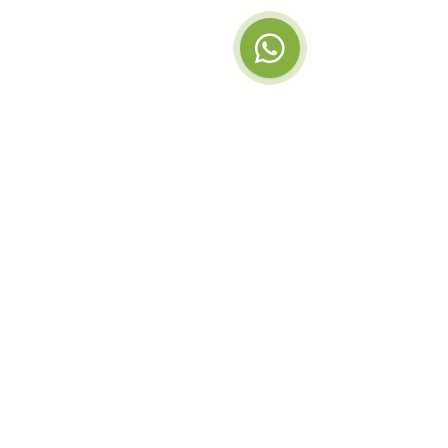
+34 93 317 17 27
info@albium.net
C/ Josep Anselm Clavé 6,
Barcelone 08002