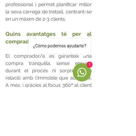
professional i permet planificar millor 
la seva càrrega de treball, centrant-se 
en un màxim de 2-3 clients.
Quins avantatges té per al 
comprador/a?
¿Cómo podemos ayudarte?
El comprador/a es garanteix una 
compra tranquil·la, sense ensurts 
1
durant el procés ni sorpreses en 
relació amb l'immoble que adquireix. 
A més, i gràcies al focus 360º al client 
comprador/a, que parteix inicialment 
del detallat coneixement de les 
necessitats, el comprador/a 
s'estalviarà temps i diners en la 
compra.