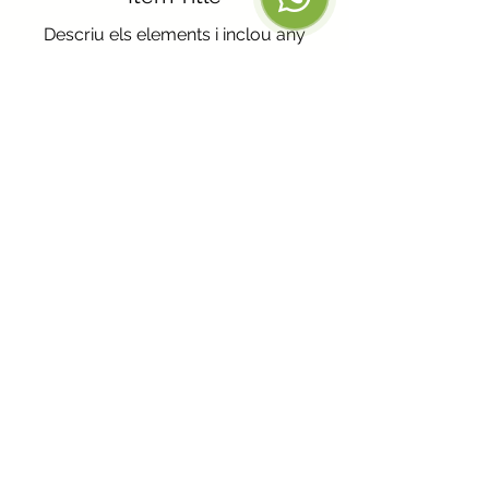
Descriu els elements i inclou any
rellevant details. Cliqueu per editar el
text.
+34 93 317 17 27
info@albium.net
C/ Josep Anselm Clavé 6,
Barcelona 08002