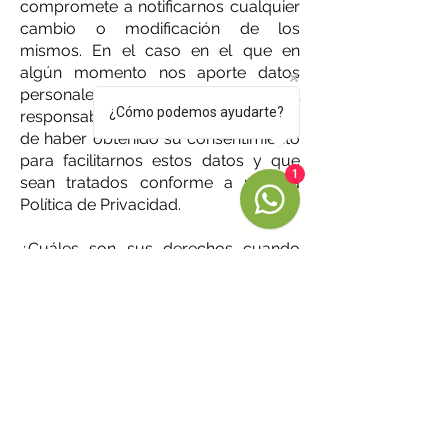
compromete a notificarnos cualquier
cambio o modificación de los
mismos. En el caso en el que en
algún momento nos aporte datos
personales de terceros, será usted el
¿Cómo podemos ayudarte?
responsable de haberles informado y
de haber obtenido su consentimiento
para facilitarnos estos datos y que
1
sean tratados conforme a nuestra
Política de Privacidad.
¿Cuáles son sus derechos cuando
nos facilita sus datos?
Usted tiene derecho a obtener
confirmación sobre si en ALBIUM
estamos tratando datos personales
que le conciernen, o no y, en tal caso,
a acceder a sus datos personales, así
como a solicitar la rectificación de los
datos inexactos o, en su caso,
solicitar su supresión cuando, entre